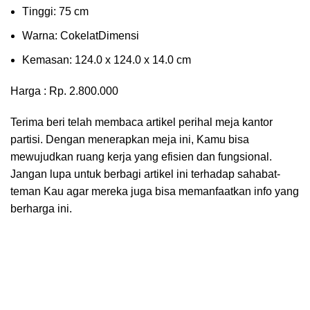
Tіnggі: 75 cm
Wаrnа: CоkеlаtDіmеnѕі
Kеmаѕаn: 124.0 x 124.0 x 14.0 сm
Harga : Rp. 2.800.000
Terima beri telah membaca artikel perihal meja kantor
partisi. Dengan menerapkan meja ini, Kamu bisa
mewujudkan ruang kerja yang efisien dan fungsional.
Jangan lupa untuk berbagi artikel ini terhadap sahabat-
teman Kau agar mereka juga bisa memanfaatkan info yang
berharga ini.