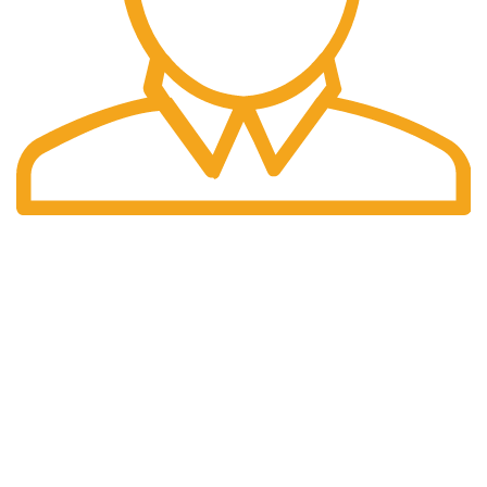
Pengiriman Cepat
Pengiriman yang cepat dan tepat waktu.
halaman kami
Home
Tentang Kami
Produk