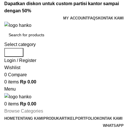
Dapatkan diskon untuk custom partisi kantor sampai
dengan 50%
MY ACCOUNT
FAQS
KONTAK KAMI
Select category
Search
Login / Register
Wishlist
0
Compare
0
items
Rp
0.00
Menu
0
items
Rp
0.00
Browse Categories
HOME
TENTANG KAMI
PRODUK
ARTIKEL
PORTFOLIO
KONTAK KAMI
WHATSAPP