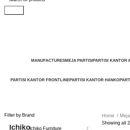
Search
Meja Partisi Ichiko
Categories
MANUFACTURES
MEJA PARTISI
PARTISI KANTOR 
211 Products
149 Products
19 Products
PARTISI KANTOR FRONTLINE
PARTISI KANTOR HANKO
PART
1 Product
10 Products
1 Pro
Filter by Brand
Home
Meja
Showing all 2
Ichiko Furniture
2