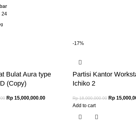
bar
8
24
-17%
t Bulat Aura type
Partisi Kantor Workst
D (Copy)
Ichiko 2
Rp
15,000,000.00
Rp
15,000,0
.00
Rp
18,000,000.00
Add to cart