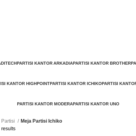
ADITECH
PARTISI KANTOR ARKADIA
PARTISI KANTOR BROTHER
P
7 Products
4 Products
0 
ISI KANTOR HIGHPOINT
PARTISI KANTOR ICHIKO
PARTISI KANTO
duct
3 Products
1 Product
PARTISI KANTOR MODERA
PARTISI KANTOR UNO
8 Products
8 Products
 Partisi
Meja Partisi Ichiko
 results