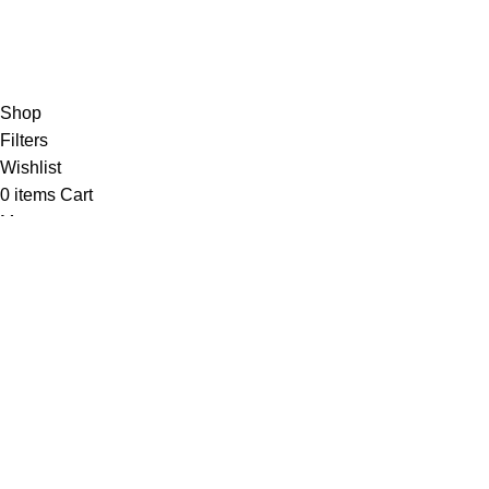
Kontak Kami
Partisi Kantor Brother
partisikantorjakarta.com
Part Of
2024
PT. Hanko Furnitur
Shop
Filters
Wishlist
0
items
Cart
My account