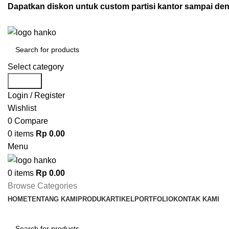
Dapatkan diskon untuk custom partisi kantor sampai d
Select category
Search
Login / Register
Wishlist
0
Compare
0
items
Rp
0.00
Menu
0
items
Rp
0.00
Browse Categories
HOME
TENTANG KAMI
PRODUK
ARTIKEL
PORTFOLIO
KONTAK KAMI