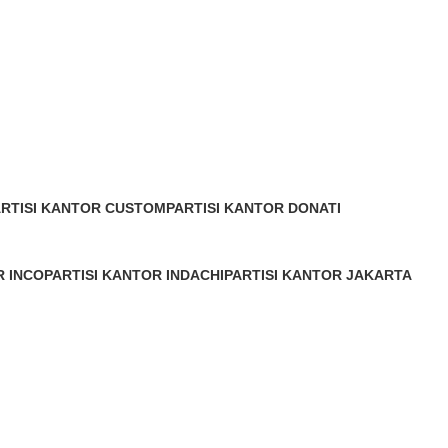
ARTISI KANTOR CUSTOM
PARTISI KANTOR DONATI
Products
8 Products
R INCO
PARTISI KANTOR INDACHI
PARTISI KANTOR JAKARTA
7 Products
0 Products