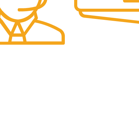
Pembayaran Online
Tersedia Berbagai Macam M
/7
Pembayaran
anan Yang Unlimited.
KONTAK K
LAYANAN KONSUMEN
Pergudang
Hubungi Kami
Tangerang
FAQ
Jalan Jami
Cara Belanja
Bandung
Konsultasi
WhatsApp 
E-Mail :