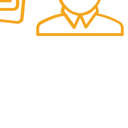
Pengiriman Cepat
etode
Pengiriman yang cepat dan tepat waktu.
AMI :
JAM OPERASIONAL
an Dadap Kosambi i5
Senin – Jum`at :
08.00 – 17.00
Sabtu :
08.00 – 15.00
Minggu dan Tanggal Merah :
Libur
ka No. 130 Kota
: 08112220855