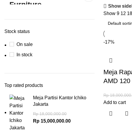
Show side
Show
9
12
1
Stock status
-17%
On sale
In stock
Meja Rapa
AMD 120 
Top rated products
Rp
18,000,000
Meja Partisi Kantor Ichiko
Add to cart
Jakarta
Rp
18,000,000.00
Rp
15,000,000.00