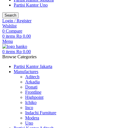
Partisi Kantor Uno
Search
Login / Register
Wishlist
0
Compare
0
items
Rp
0.00
Menu
0
items
Rp
0.00
Browse Categories
Partisi Kantor Jakarta
Manufactures
Aditech
Arkadia
Donati
Frontline
Highpoint
Ichiko
Inco
Indachi Furniture
Modera
Uno