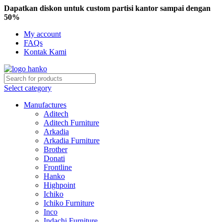
Dapatkan diskon untuk custom partisi kantor sampai dengan
50%
My account
FAQs
Kontak Kami
Select category
Manufactures
Aditech
Aditech Furniture
Arkadia
Arkadia Furniture
Brother
Donati
Frontline
Hanko
Highpoint
Ichiko
Ichiko Furniture
Inco
Indachi Furniture