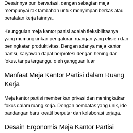
Desainnya pun bervariasi, dengan sebagian meja
mempunyai rak tambahan untuk menyimpan berkas atau
peralatan kerja lainnya.
Keunggulan meja kantor partisi adalah fleksibilitasnya
yang memungkinkan pengaturan ruangan yang efisien dan
peningkatan produktivitas. Dengan adanya meja kantor
partisi, karyawan dapat berprofesi dengan hening dan
fokus, tanpa terganggu oleh gangguan luar.
Manfaat Meja Kantor Partisi dalam Ruang
Kerja
Meja kantor partisi
memberikan privasi dan meningkatkan
fokus dalam ruang kerja. Dengan pembatas yang unik, ide-
pandangan baru kreatif berputar dan kolaborasi terjaga.
Desain Ergonomis Meja Kantor Partisi