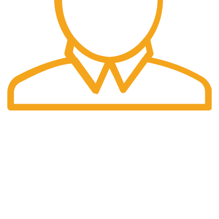
Pengiriman Cepat
Pengiriman yang cepat dan tepat waktu.
halaman kami
Home
Tentang Kami
Produk