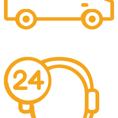
Gratis Ongkir
Gratis Biaya Pengiriman dengan minimal order