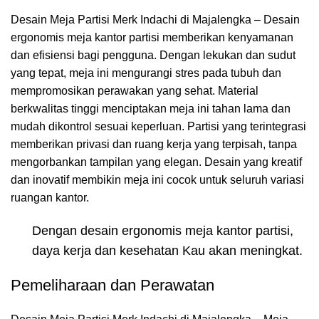
Desain Meja Partisi Merk Indachi di Majalengka – Desain
ergonomis meja kantor partisi memberikan kenyamanan
dan efisiensi bagi pengguna. Dengan lekukan dan sudut
yang tepat, meja ini mengurangi stres pada tubuh dan
mempromosikan perawakan yang sehat. Material
berkwalitas tinggi menciptakan meja ini tahan lama dan
mudah dikontrol sesuai keperluan. Partisi yang terintegrasi
memberikan privasi dan ruang kerja yang terpisah, tanpa
mengorbankan tampilan yang elegan. Desain yang kreatif
dan inovatif membikin meja ini cocok untuk seluruh variasi
ruangan kantor.
Dengan desain ergonomis meja kantor partisi,
daya kerja dan kesehatan Kau akan meningkat.
Pemeliharaan dan Perawatan