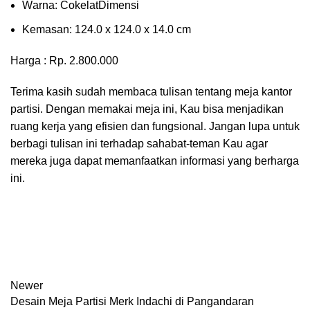
Wаrnа: CоkеlаtDіmеnѕі
Kеmаѕаn: 124.0 x 124.0 x 14.0 сm
Harga : Rp. 2.800.000
Terima kasih sudah membaca tulisan tentang meja kantor
partisi. Dengan memakai meja ini, Kau bisa menjadikan
ruang kerja yang efisien dan fungsional. Jangan lupa untuk
berbagi tulisan ini terhadap sahabat-teman Kau agar
mereka juga dapat memanfaatkan informasi yang berharga
ini.
Newer
Desain Meja Partisi Merk Indachi di Pangandaran