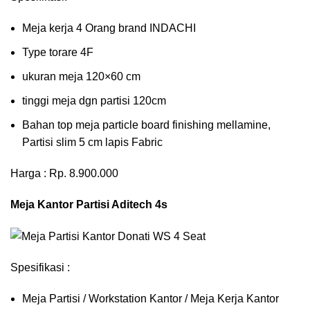
Meja kerja 4 Orang brand INDACHI
Type torare 4F
ukuran meja 120×60 cm
tinggi meja dgn partisi 120cm
Bahan top meja particle board finishing mellamine,
Partisi slim 5 cm lapis Fabric
Harga : Rp. 8.900.000
Meja Kantor Partisi Aditech 4s
Spesifikasi :
Meja Partisi / Workstation Kantor / Meja Kerja Kantor