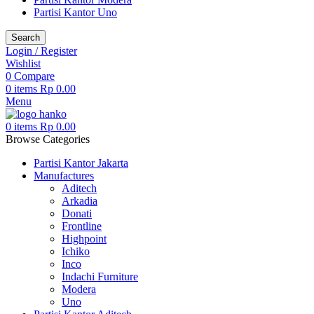
Partisi Kantor Uno
Search
Login / Register
Wishlist
0
Compare
0
items
Rp
0.00
Menu
0
items
Rp
0.00
Browse Categories
Partisi Kantor Jakarta
Manufactures
Aditech
Arkadia
Donati
Frontline
Highpoint
Ichiko
Inco
Indachi Furniture
Modera
Uno