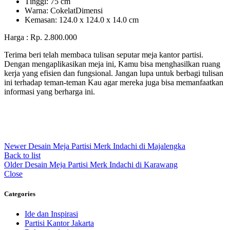
Tіnggі: 75 cm
Wаrnа: CоkеlаtDіmеnѕі
Kеmаѕаn: 124.0 x 124.0 x 14.0 сm
Harga : Rp. 2.800.000
Terima beri telah membaca tulisan seputar meja kantor partisi.
Dengan mengaplikasikan meja ini, Kamu bisa menghasilkan ruang
kerja yang efisien dan fungsional. Jangan lupa untuk berbagi tulisan
ini terhadap teman-teman Kau agar mereka juga bisa memanfaatkan
informasi yang berharga ini.
Newer
Desain Meja Partisi Merk Indachi di Majalengka
Back to list
Older
Desain Meja Partisi Merk Indachi di Karawang
Close
Categories
Ide dan Inspirasi
Partisi Kantor Jakarta