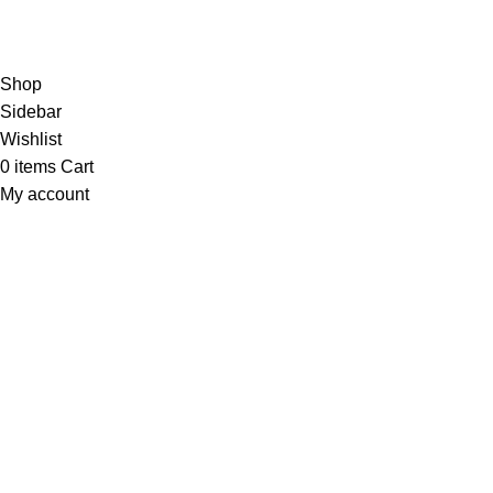
partisikantorjakarta.com
Part Of
2024
PT. Hanko
Furniture Indonesia
.
Shop
Sidebar
Wishlist
0
items
Cart
My account