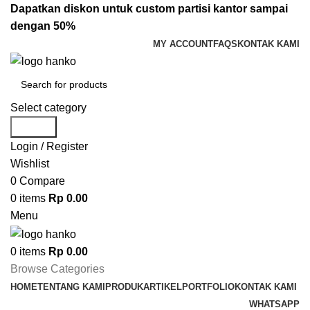
Dapatkan diskon untuk custom partisi kantor sampai
dengan 50%
MY ACCOUNT
FAQS
KONTAK KAMI
Select category
Search
Login / Register
Wishlist
0
Compare
0
items
Rp
0.00
Menu
0
items
Rp
0.00
Browse Categories
HOME
TENTANG KAMI
PRODUK
ARTIKEL
PORTFOLIO
KONTAK KAMI
WHATSAPP