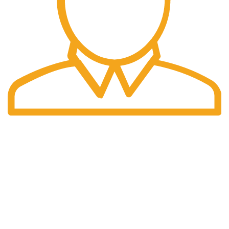
Pengiriman Cepat
Pengiriman yang cepat dan tepat waktu.
halaman kami
Home
Tentang Kami
Produk