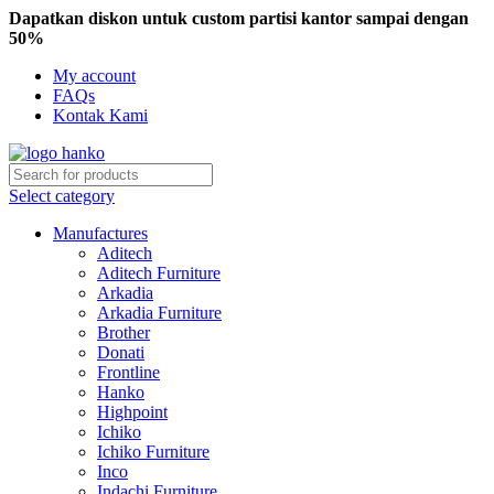
Dapatkan diskon untuk custom partisi kantor sampai dengan
50%
My account
FAQs
Kontak Kami
Select category
Manufactures
Aditech
Aditech Furniture
Arkadia
Arkadia Furniture
Brother
Donati
Frontline
Hanko
Highpoint
Ichiko
Ichiko Furniture
Inco
Indachi Furniture