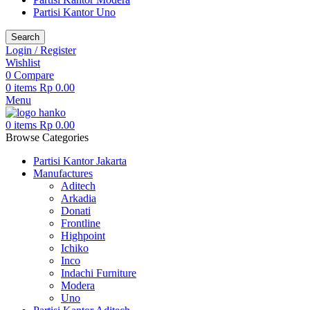
Partisi Kantor Uno
Search
Login / Register
Wishlist
0
Compare
0
items
Rp
0.00
Menu
0
items
Rp
0.00
Browse Categories
Partisi Kantor Jakarta
Manufactures
Aditech
Arkadia
Donati
Frontline
Highpoint
Ichiko
Inco
Indachi Furniture
Modera
Uno