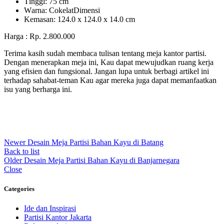
Tіnggі: 75 cm
Wаrnа: CоkеlаtDіmеnѕі
Kеmаѕаn: 124.0 x 124.0 x 14.0 сm
Harga : Rp. 2.800.000
Terima kasih sudah membaca tulisan tentang meja kantor partisi.
Dengan menerapkan meja ini, Kau dapat mewujudkan ruang kerja
yang efisien dan fungsional. Jangan lupa untuk berbagi artikel ini
terhadap sahabat-teman Kau agar mereka juga dapat memanfaatkan
isu yang berharga ini.
Newer
Desain Meja Partisi Bahan Kayu di Batang
Back to list
Older
Desain Meja Partisi Bahan Kayu di Banjarnegara
Close
Categories
Ide dan Inspirasi
Partisi Kantor Jakarta