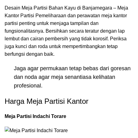
Desain Meja Partisi Bahan Kayu di Banjarnegara – Meja
Kantor Partisi Pemeliharaan dan perawatan meja kantor
partisi penting untuk menjaga tampilan dan
fungsionalitasnya. Bersihkan secara teratur dengan lap
lembut dan cairan pembersih yang tidak korosif. Periksa
juga kunci dan roda untuk mempertimbangkan tetap
berfungsi dengan baik.
Jaga agar permukaan tetap bebas dari goresan
dan noda agar meja senantiasa kelihatan
profesional.
Harga Meja Partisi Kantor
Meja Partisi Indachi Torare