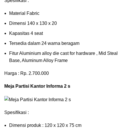
Spesifikasi :
Material Fabric
Dimensi 140 x 130 x 20
Kapasitas 4 seat
Tersedia dalam 24 warna beragam
Fitur Aluminium alloy die cast for hardware , Mid Steal
Base, Aluminum Alloy Frame
Harga : Rp. 2.700.000
Meja Partisi Kantor Informa 2 s
Spesifikasi :
Dimensi produk : 120 x 120 x 75 сm