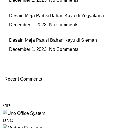
December 1, 2023
No Comments
Desain Meja Partisi Bahan Kayu di Yogyakarta
December 1, 2023
No Comments
Desain Meja Partisi Bahan Kayu di Sleman
December 1, 2023
No Comments
Recent Comments
VIP
UNO