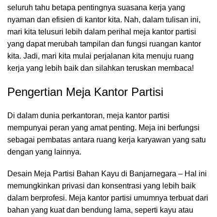
seluruh tahu betapa pentingnya suasana kerja yang
nyaman dan efisien di kantor kita. Nah, dalam tulisan ini,
mari kita telusuri lebih dalam perihal meja kantor partisi
yang dapat merubah tampilan dan fungsi
ruangan kantor
kita. Jadi, mari kita mulai perjalanan kita menuju ruang
kerja yang lebih baik dan silahkan teruskan membaca!
Pengertian Meja Kantor Partisi
Di dalam dunia perkantoran,
meja kantor
partisi
mempunyai peran yang amat penting. Meja ini berfungsi
sebagai pembatas antara ruang kerja karyawan yang satu
dengan yang lainnya.
Desain Meja Partisi Bahan Kayu di Banjarnegara – Hal ini
memungkinkan privasi dan konsentrasi yang lebih baik
dalam berprofesi. Meja kantor partisi umumnya terbuat dari
bahan yang kuat dan bendung lama, seperti kayu atau