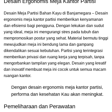
Desain Ergonomis Meja Kantor Partisi
Desain Meja Partisi Bahan Kayu di Banjarnegara – Desain
ergonomis meja kantor partisi memberikan kenyamanan
dan efisiensi bagi pengguna. Dengan lekukan dan sudut
yang ideal, meja ini mengurangi stres pada tubuh dan
mempromosikan postur yang sehat. Material bermutu tinggi
mewujudkan meja ini bendung lama dan gampang
dikendalikan sesuai kebutuhan. Partisi yang terintegrasi
memberikan privasi dan ruang kerja yang terpisah, tanpa
mengorbankan tampilan yang elegan. Desain yang kreatif
dan inovatif membuat meja ini cocok untuk semua macam
ruangan kantor.
Dengan desain ergonomis meja kantor partisi,
performa dan kesehatan Kau akan meningkat.
Pemeliharaan dan Perawatan