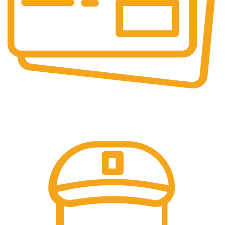
Pembayaran Online
Tersedia Berbagai Macam Metode Pembayaran