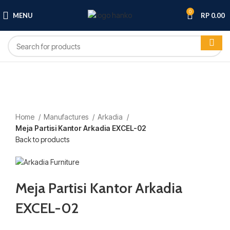
0
MENU
RP
0.00
-20%
Click to enlarge
Home
Manufactures
Arkadia
Meja Partisi Kantor Arkadia EXCEL-02
Back to products
Meja Partisi Kantor Arkadia
EXCEL-02