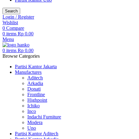
Search
Login / Register
Wishlist
0
Compare
0
items
Rp
0.00
Menu
0
items
Rp
0.00
Browse Categories
Partisi Kantor Jakarta
Manufactures
Aditech
Arkadia
Donati
Frontline
Highpoint
Ichiko
Inco
Indachi Furniture
Modera
Uno
Partisi Kantor Aditech