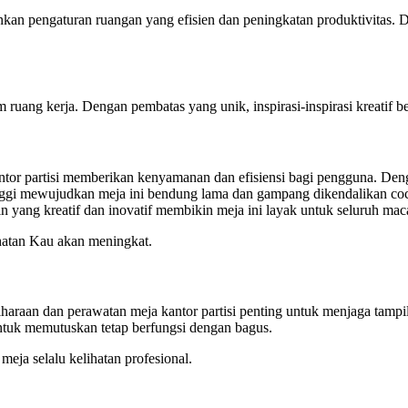
nkan pengaturan ruangan yang efisien dan peningkatan produktivitas. 
uang kerja. Dengan pembatas yang unik, inspirasi-inspirasi kreatif ber
antor partisi memberikan kenyamanan dan efisiensi bagi pengguna. Den
nggi mewujudkan meja ini bendung lama dan gampang dikendalikan cocok
n yang kreatif dan inovatif membikin meja ini layak untuk seluruh ma
ehatan Kau akan meningkat.
iharaan dan perawatan meja kantor partisi penting untuk menjaga tampil
untuk memutuskan tetap berfungsi dengan bagus.
eja selalu kelihatan profesional.