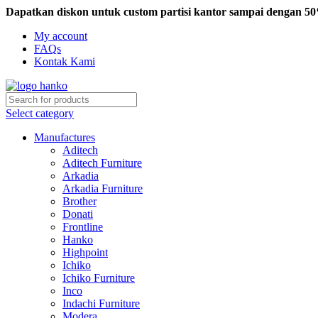
Dapatkan diskon untuk custom partisi kantor sampai dengan 5
My account
FAQs
Kontak Kami
Select category
Manufactures
Aditech
Aditech Furniture
Arkadia
Arkadia Furniture
Brother
Donati
Frontline
Hanko
Highpoint
Ichiko
Ichiko Furniture
Inco
Indachi Furniture
Modera