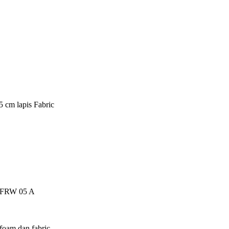
5 cm lapis Fabric
ch FRW 05 A
foam dan fabric