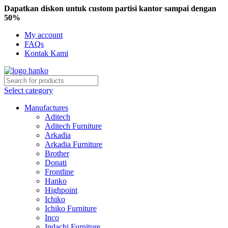
Dapatkan diskon untuk custom partisi kantor sampai dengan
50%
My account
FAQs
Kontak Kami
Select category
Manufactures
Aditech
Aditech Furniture
Arkadia
Arkadia Furniture
Brother
Donati
Frontline
Hanko
Highpoint
Ichiko
Ichiko Furniture
Inco
Indachi Furniture