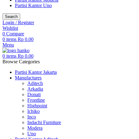
Partisi Kantor Uno
Search
Login / Register
Wishlist
0
Compare
0
items
Rp
0.00
Menu
0
items
Rp
0.00
Browse Categories
Partisi Kantor Jakarta
Manufactures
Aditech
Arkadia
Donati
Frontline
Highpoint
Ichiko
Inco
Indachi Furniture
Modera
Uno