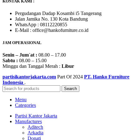
KONTAK KAMI :
Pergudangan Dadap Kosambi i5 Tangerang
Jalan Jamika No. 130 Kota Bandung
WhatsApp : 08112220855
E-Mail : office@hankofurniture.co.id
JAM OPERASIONAL
Senin – Jum`at :
08.00 – 17.00
Sabtu :
08.00 – 15.00
Minggu dan Tanggal Merah :
Libur
partisikantorjakarta.com
Part Of
2024
PT. Hanko Furniture
Indonesia
.
Search
Menu
Categories
Partisi Kantor Jakarta
Manufactures
Aditech
Arkadia
Donati