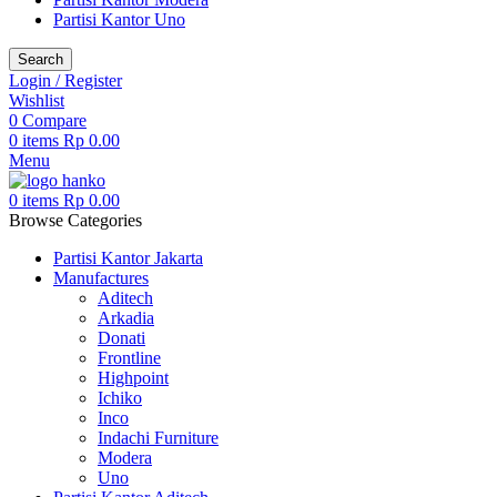
Partisi Kantor Uno
Search
Login / Register
Wishlist
0
Compare
0
items
Rp
0.00
Menu
0
items
Rp
0.00
Browse Categories
Partisi Kantor Jakarta
Manufactures
Aditech
Arkadia
Donati
Frontline
Highpoint
Ichiko
Inco
Indachi Furniture
Modera
Uno