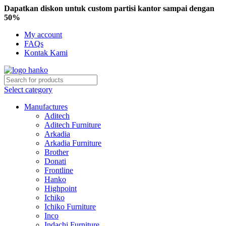
Dapatkan diskon untuk custom partisi kantor sampai dengan
50%
My account
FAQs
Kontak Kami
Select category
Manufactures
Aditech
Aditech Furniture
Arkadia
Arkadia Furniture
Brother
Donati
Frontline
Hanko
Highpoint
Ichiko
Ichiko Furniture
Inco
Indachi Furniture