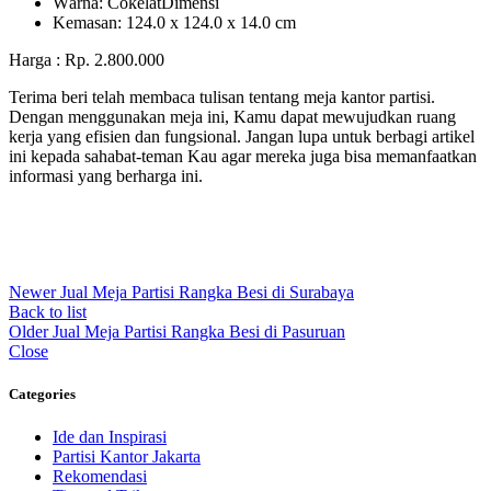
Wаrnа: CоkеlаtDіmеnѕі
Kеmаѕаn: 124.0 x 124.0 x 14.0 сm
Harga : Rp. 2.800.000
Terima beri telah membaca tulisan tentang meja kantor partisi.
Dengan menggunakan meja ini, Kamu dapat mewujudkan ruang
kerja yang efisien dan fungsional. Jangan lupa untuk berbagi artikel
ini kepada sahabat-teman Kau agar mereka juga bisa memanfaatkan
informasi yang berharga ini.
Newer
Jual Meja Partisi Rangka Besi di Surabaya
Back to list
Older
Jual Meja Partisi Rangka Besi di Pasuruan
Close
Categories
Ide dan Inspirasi
Partisi Kantor Jakarta
Rekomendasi