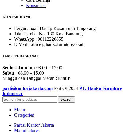
Cara Belanja
Konsultasi
KONTAK KAMI :
Pergudangan Dadap Kosambi i5 Tangerang
Jalan Jamika No. 130 Kota Bandung
WhatsApp : 08112220855
E-Mail : office@hankofurniture.co.id
JAM OPERASIONAL
Senin – Jum`at :
08.00 – 17.00
Sabtu :
08.00 – 15.00
Minggu dan Tanggal Merah :
Libur
partisikantorjakarta.com
Part Of
2024
PT. Hanko Furniture
Indonesia
.
Search
Menu
Categories
Partisi Kantor Jakarta
Manufactures