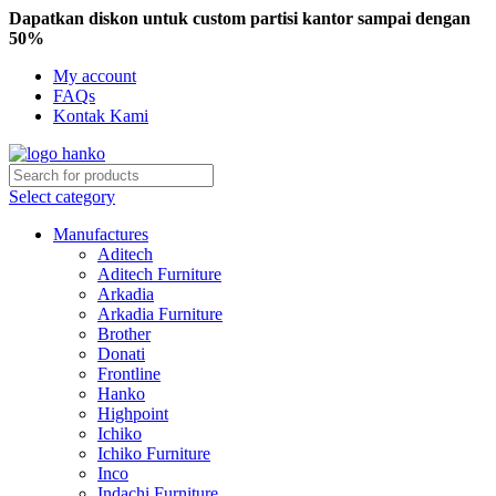
Dapatkan diskon untuk custom partisi kantor sampai dengan
50%
My account
FAQs
Kontak Kami
Select category
Manufactures
Aditech
Aditech Furniture
Arkadia
Arkadia Furniture
Brother
Donati
Frontline
Hanko
Highpoint
Ichiko
Ichiko Furniture
Inco
Indachi Furniture