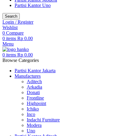
Partisi Kantor Uno
Search
Login / Register
Wishlist
0
Compare
0
items
Rp
0.00
Menu
0
items
Rp
0.00
Browse Categories
Partisi Kantor Jakarta
Manufactures
Aditech
Arkadia
Donati
Frontline
Highpoint
Ichiko
Inco
Indachi Furniture
Modera
Uno