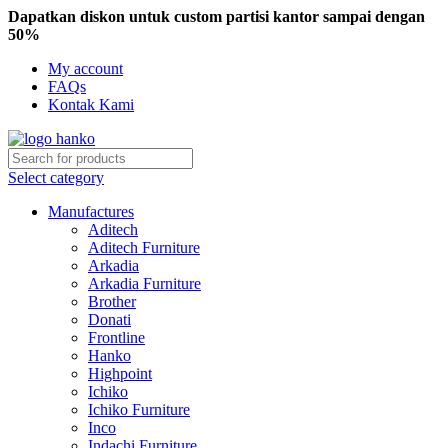
Dapatkan diskon untuk custom partisi kantor sampai dengan
50%
My account
FAQs
Kontak Kami
Select category
Manufactures
Aditech
Aditech Furniture
Arkadia
Arkadia Furniture
Brother
Donati
Frontline
Hanko
Highpoint
Ichiko
Ichiko Furniture
Inco
Indachi Furniture