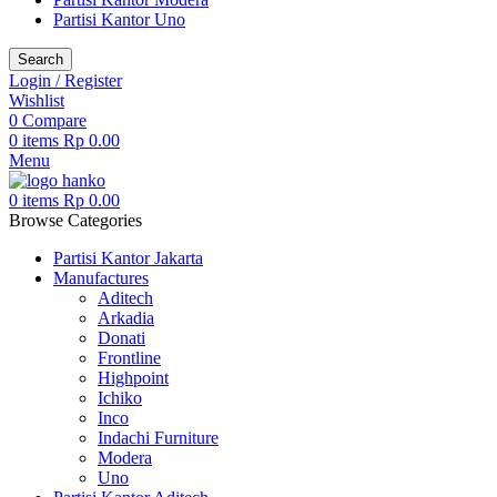
Partisi Kantor Uno
Search
Login / Register
Wishlist
0
Compare
0
items
Rp
0.00
Menu
0
items
Rp
0.00
Browse Categories
Partisi Kantor Jakarta
Manufactures
Aditech
Arkadia
Donati
Frontline
Highpoint
Ichiko
Inco
Indachi Furniture
Modera
Uno