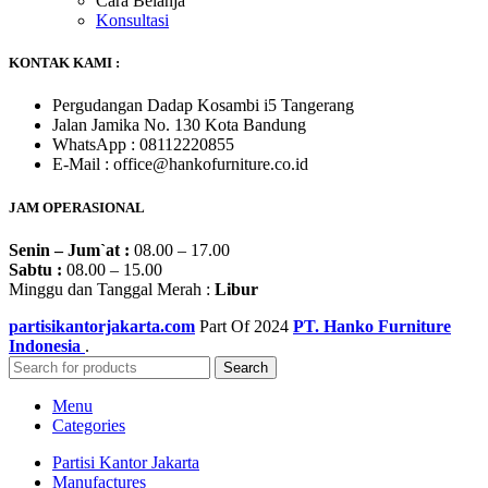
Cara Belanja
Konsultasi
KONTAK KAMI :
Pergudangan Dadap Kosambi i5 Tangerang
Jalan Jamika No. 130 Kota Bandung
WhatsApp : 08112220855
E-Mail : office@hankofurniture.co.id
JAM OPERASIONAL
Senin – Jum`at :
08.00 – 17.00
Sabtu :
08.00 – 15.00
Minggu dan Tanggal Merah :
Libur
partisikantorjakarta.com
Part Of
2024
PT. Hanko Furniture
Indonesia
.
Search
Menu
Categories
Partisi Kantor Jakarta
Manufactures