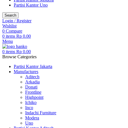
Partisi Kantor Uno
Search
Login / Register
Wishlist
0
Compare
0
items
Rp
0.00
Menu
0
items
Rp
0.00
Browse Categories
Partisi Kantor Jakarta
Manufactures
Aditech
Arkadia
Donati
Frontline
Highpoint
Ichiko
Inco
Indachi Furniture
Modera
Uno