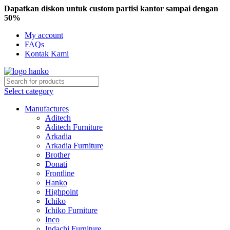
Dapatkan diskon untuk custom partisi kantor sampai dengan
50%
My account
FAQs
Kontak Kami
Select category
Manufactures
Aditech
Aditech Furniture
Arkadia
Arkadia Furniture
Brother
Donati
Frontline
Hanko
Highpoint
Ichiko
Ichiko Furniture
Inco
Indachi Furniture