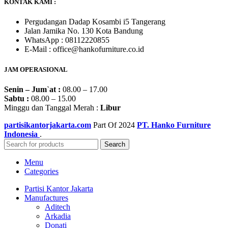
KONTAK KAMI :
Pergudangan Dadap Kosambi i5 Tangerang
Jalan Jamika No. 130 Kota Bandung
WhatsApp : 08112220855
E-Mail : office@hankofurniture.co.id
JAM OPERASIONAL
Senin – Jum`at :
08.00 – 17.00
Sabtu :
08.00 – 15.00
Minggu dan Tanggal Merah :
Libur
partisikantorjakarta.com
Part Of
2024
PT. Hanko Furniture
Indonesia
.
Search
Menu
Categories
Partisi Kantor Jakarta
Manufactures
Aditech
Arkadia
Donati