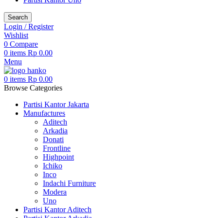
Search
Login / Register
Wishlist
0
Compare
0
items
Rp
0.00
Menu
0
items
Rp
0.00
Browse Categories
Partisi Kantor Jakarta
Manufactures
Aditech
Arkadia
Donati
Frontline
Highpoint
Ichiko
Inco
Indachi Furniture
Modera
Uno
Partisi Kantor Aditech