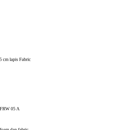
5 cm lapis Fabric
ch FRW 05 A
foam dan fabric