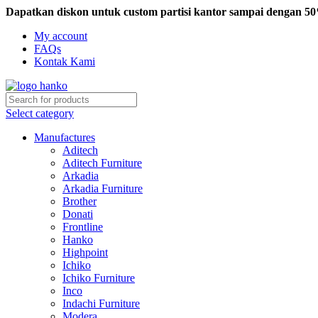
Dapatkan diskon untuk custom partisi kantor sampai dengan 5
My account
FAQs
Kontak Kami
Select category
Manufactures
Aditech
Aditech Furniture
Arkadia
Arkadia Furniture
Brother
Donati
Frontline
Hanko
Highpoint
Ichiko
Ichiko Furniture
Inco
Indachi Furniture
Modera