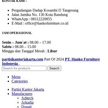
KONTAK KAMI :
Pergudangan Dadap Kosambi i5 Tangerang
Jalan Jamika No. 130 Kota Bandung
WhatsApp : 08112220855
E-Mail : office@hankofurniture.co.id
JAM OPERASIONAL
Senin – Jum`at :
08.00 – 17.00
Sabtu :
08.00 – 15.00
Minggu dan Tanggal Merah :
Libur
partisikantorjakarta.com
Part Of
2024
PT. Hanko Furniture
Indonesia
.
Search
Menu
Categories
Partisi Kantor Jakarta
Manufactures
Aditech
Arkadia
Donati