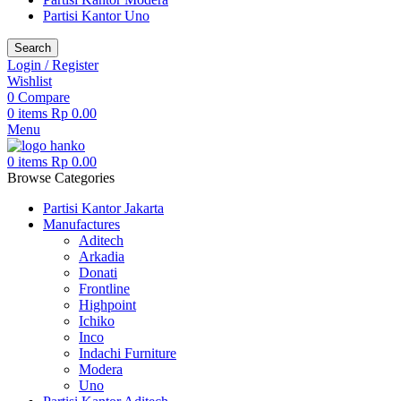
Partisi Kantor Uno
Search
Login / Register
Wishlist
0
Compare
0
items
Rp
0.00
Menu
0
items
Rp
0.00
Browse Categories
Partisi Kantor Jakarta
Manufactures
Aditech
Arkadia
Donati
Frontline
Highpoint
Ichiko
Inco
Indachi Furniture
Modera
Uno