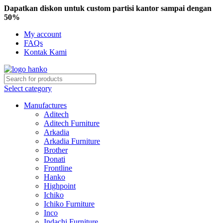
Dapatkan diskon untuk custom partisi kantor sampai dengan
50%
My account
FAQs
Kontak Kami
Select category
Manufactures
Aditech
Aditech Furniture
Arkadia
Arkadia Furniture
Brother
Donati
Frontline
Hanko
Highpoint
Ichiko
Ichiko Furniture
Inco
Indachi Furniture