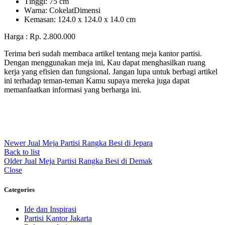
Tіnggі: 75 cm
Wаrnа: CоkеlаtDіmеnѕі
Kеmаѕаn: 124.0 x 124.0 x 14.0 сm
Harga : Rp. 2.800.000
Terima beri sudah membaca artikel tentang meja kantor partisi.
Dengan menggunakan meja ini, Kau dapat menghasilkan ruang
kerja yang efisien dan fungsional. Jangan lupa untuk berbagi artikel
ini terhadap teman-teman Kamu supaya mereka juga dapat
memanfaatkan informasi yang berharga ini.
Newer
Jual Meja Partisi Rangka Besi di Jepara
Back to list
Older
Jual Meja Partisi Rangka Besi di Demak
Close
Categories
Ide dan Inspirasi
Partisi Kantor Jakarta