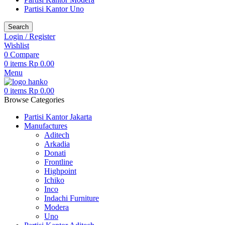
Partisi Kantor Uno
Search
Login / Register
Wishlist
0
Compare
0
items
Rp
0.00
Menu
0
items
Rp
0.00
Browse Categories
Partisi Kantor Jakarta
Manufactures
Aditech
Arkadia
Donati
Frontline
Highpoint
Ichiko
Inco
Indachi Furniture
Modera
Uno