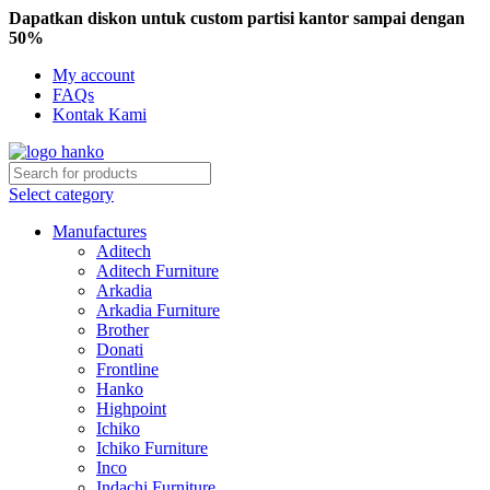
Dapatkan diskon untuk custom partisi kantor sampai dengan
50%
My account
FAQs
Kontak Kami
Select category
Manufactures
Aditech
Aditech Furniture
Arkadia
Arkadia Furniture
Brother
Donati
Frontline
Hanko
Highpoint
Ichiko
Ichiko Furniture
Inco
Indachi Furniture