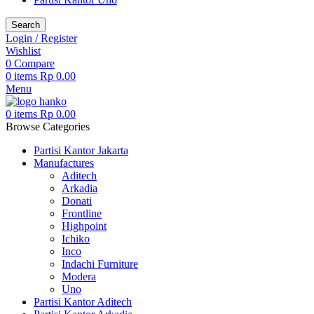
Search
Login / Register
Wishlist
0
Compare
0
items
Rp
0.00
Menu
0
items
Rp
0.00
Browse Categories
Partisi Kantor Jakarta
Manufactures
Aditech
Arkadia
Donati
Frontline
Highpoint
Ichiko
Inco
Indachi Furniture
Modera
Uno
Partisi Kantor Aditech