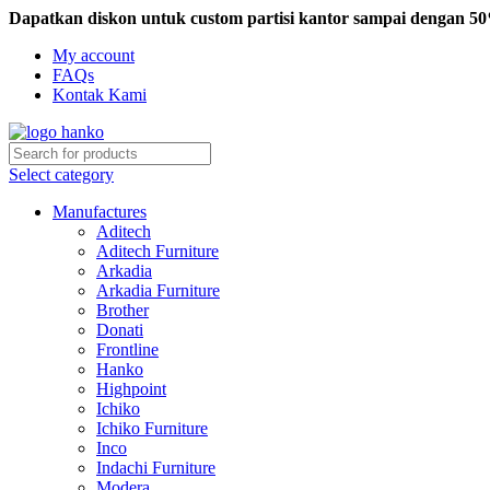
Dapatkan diskon untuk custom partisi kantor sampai dengan 5
My account
FAQs
Kontak Kami
Select category
Manufactures
Aditech
Aditech Furniture
Arkadia
Arkadia Furniture
Brother
Donati
Frontline
Hanko
Highpoint
Ichiko
Ichiko Furniture
Inco
Indachi Furniture
Modera