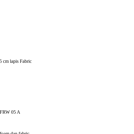
5 cm lapis Fabric
ch FRW 05 A
foam dan fabric