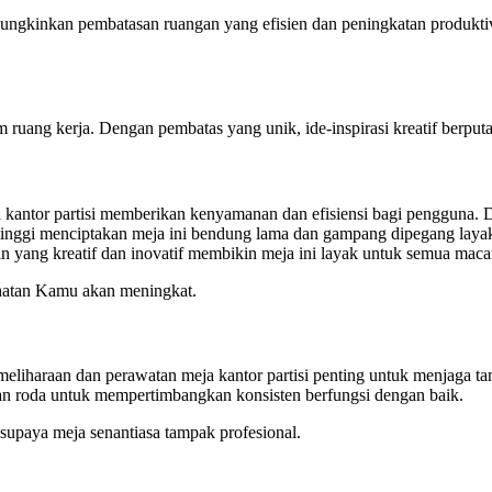
ungkinkan pembatasan ruangan yang efisien dan peningkatan produktivi
uang kerja. Dengan pembatas yang unik, ide-inspirasi kreatif berputar
 kantor partisi memberikan kenyamanan dan efisiensi bagi pengguna. D
nggi menciptakan meja ini bendung lama dan gampang dipegang layak ke
in yang kreatif dan inovatif membikin meja ini layak untuk semua mac
ehatan Kamu akan meningkat.
eliharaan dan perawatan meja kantor partisi penting untuk menjaga tam
 dan roda untuk mempertimbangkan konsisten berfungsi dengan baik.
supaya meja senantiasa tampak profesional.