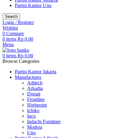
Partisi Kantor Uno
Search
Login / Register
Wishlist
0
Compare
0
items
Rp
0.00
Menu
0
items
Rp
0.00
Browse Categories
Partisi Kantor Jakarta
Manufactures
Aditech
Arkadia
Donati
Frontline
Highpoint
Ichiko
Inco
Indachi Furniture
Modera
Uno