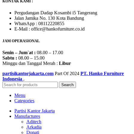
KONTAK KAMI :
Pergudangan Dadap Kosambi i5 Tangerang
Jalan Jamika No. 130 Kota Bandung
WhatsApp : 08112220855
E-Mail : office@hankofurniture.co.id
JAM OPERASIONAL
Senin – Jum`at :
08.00 – 17.00
Sabtu :
08.00 – 15.00
Minggu dan Tanggal Merah :
Libur
partisikantorjakarta.com
Part Of
2024
PT. Hanko Furniture
Indonesia
.
Search
Menu
Categories
Partisi Kantor Jakarta
Manufactures
Aditech
Arkadia
Donati