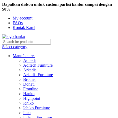
Dapatkan diskon untuk custom partisi kantor sampai dengan
50%
My account
FAQs
Kontak Kami
Select category
Manufactures
Aditech
Aditech Furniture
Arkadia
Arkadia Furniture
Brother
Donati
Frontline
Hanko
Highpoint
Ichiko
Ichiko Furniture
Inco
Indachi Furniture