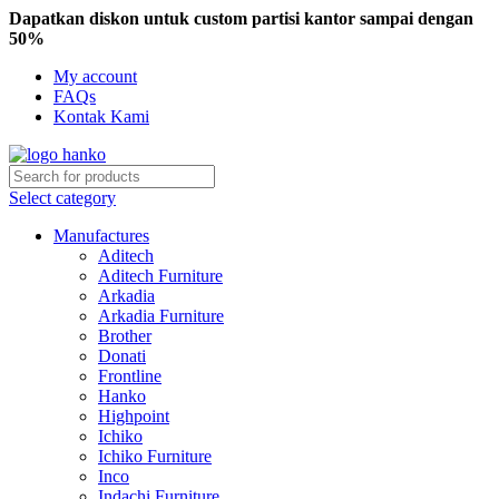
Dapatkan diskon untuk custom partisi kantor sampai dengan
50%
My account
FAQs
Kontak Kami
Select category
Manufactures
Aditech
Aditech Furniture
Arkadia
Arkadia Furniture
Brother
Donati
Frontline
Hanko
Highpoint
Ichiko
Ichiko Furniture
Inco
Indachi Furniture