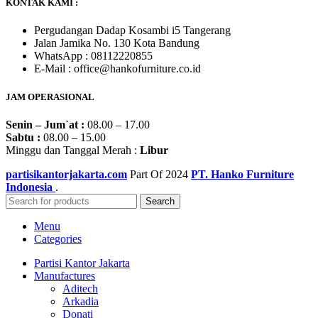
KONTAK KAMI :
Pergudangan Dadap Kosambi i5 Tangerang
Jalan Jamika No. 130 Kota Bandung
WhatsApp : 08112220855
E-Mail : office@hankofurniture.co.id
JAM OPERASIONAL
Senin – Jum`at :
08.00 – 17.00
Sabtu :
08.00 – 15.00
Minggu dan Tanggal Merah :
Libur
partisikantorjakarta.com
Part Of
2024
PT. Hanko Furniture
Indonesia
.
Search
Menu
Categories
Partisi Kantor Jakarta
Manufactures
Aditech
Arkadia
Donati