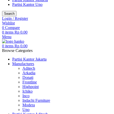
Partisi Kantor Uno
Search
Login / Register
Wishlist
0
Compare
0
items
Rp
0.00
Menu
0
items
Rp
0.00
Browse Categories
Partisi Kantor Jakarta
Manufactures
Aditech
Arkadia
Donati
Frontline
Highpoint
Ichiko
Inco
Indachi Furniture
Modera
Uno