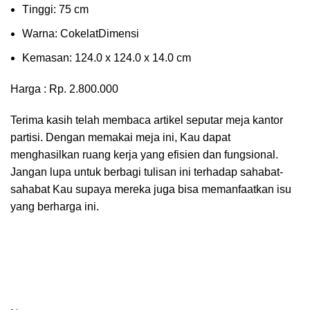
Tіnggі: 75 cm
Wаrnа: CоkеlаtDіmеnѕі
Kеmаѕаn: 124.0 x 124.0 x 14.0 сm
Harga : Rp. 2.800.000
Terima kasih telah membaca artikel seputar meja kantor
partisi. Dengan memakai meja ini, Kau dapat
menghasilkan ruang kerja yang efisien dan fungsional.
Jangan lupa untuk berbagi tulisan ini terhadap sahabat-
sahabat Kau supaya mereka juga bisa memanfaatkan isu
yang berharga ini.