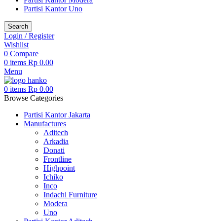
Partisi Kantor Uno
Search
Login / Register
Wishlist
0
Compare
0
items
Rp
0.00
Menu
0
items
Rp
0.00
Browse Categories
Partisi Kantor Jakarta
Manufactures
Aditech
Arkadia
Donati
Frontline
Highpoint
Ichiko
Inco
Indachi Furniture
Modera
Uno