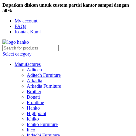
Dapatkan diskon untuk custom partisi kantor sampai dengan
50%
My account
FAQs
Kontak Kami
Select category
Manufactures
Aditech
Aditech Furniture
Arkadia
Arkadia Furniture
Brother
Donati
Frontline
Hanko
Highpoint
Ichiko
Ichiko Furniture
Inco
Indachi Furniture