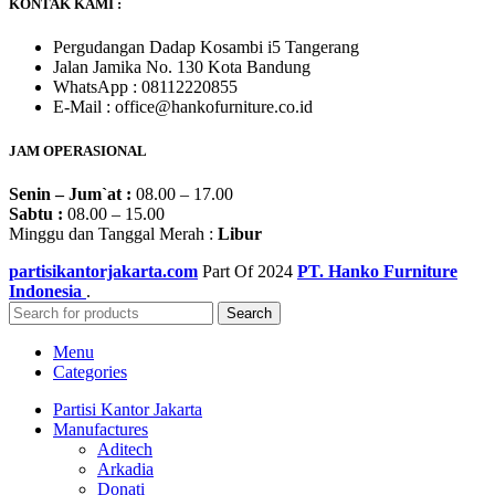
KONTAK KAMI :
Pergudangan Dadap Kosambi i5 Tangerang
Jalan Jamika No. 130 Kota Bandung
WhatsApp : 08112220855
E-Mail : office@hankofurniture.co.id
JAM OPERASIONAL
Senin – Jum`at :
08.00 – 17.00
Sabtu :
08.00 – 15.00
Minggu dan Tanggal Merah :
Libur
partisikantorjakarta.com
Part Of
2024
PT. Hanko Furniture
Indonesia
.
Search
Menu
Categories
Partisi Kantor Jakarta
Manufactures
Aditech
Arkadia
Donati