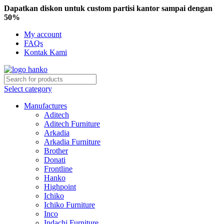
Dapatkan diskon untuk custom partisi kantor sampai dengan
50%
My account
FAQs
Kontak Kami
Select category
Manufactures
Aditech
Aditech Furniture
Arkadia
Arkadia Furniture
Brother
Donati
Frontline
Hanko
Highpoint
Ichiko
Ichiko Furniture
Inco
Indachi Furniture