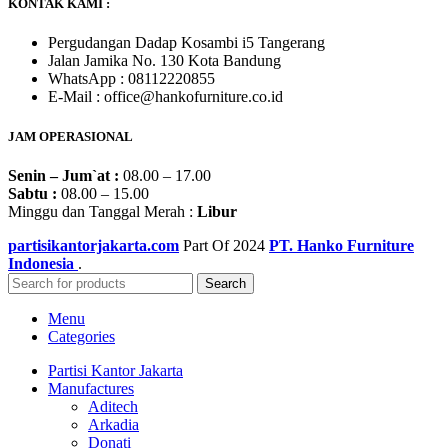
KONTAK KAMI :
Pergudangan Dadap Kosambi i5 Tangerang
Jalan Jamika No. 130 Kota Bandung
WhatsApp : 08112220855
E-Mail : office@hankofurniture.co.id
JAM OPERASIONAL
Senin – Jum`at :
08.00 – 17.00
Sabtu :
08.00 – 15.00
Minggu dan Tanggal Merah :
Libur
partisikantorjakarta.com
Part Of
2024
PT. Hanko Furniture
Indonesia
.
Search
Menu
Categories
Partisi Kantor Jakarta
Manufactures
Aditech
Arkadia
Donati