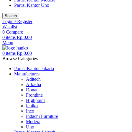
Partisi Kantor Uno
Search
Login / Register
Wishlist
0
Compare
0
items
Rp
0.00
Menu
0
items
Rp
0.00
Browse Categories
Partisi Kantor Jakarta
Manufactures
Aditech
Arkadia
Donati
Frontline
Highpoint
Ichiko
Inco
Indachi Furniture
Modera
Uno