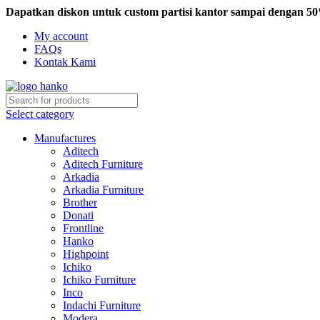
Dapatkan diskon untuk custom partisi kantor sampai dengan 5
My account
FAQs
Kontak Kami
Select category
Manufactures
Aditech
Aditech Furniture
Arkadia
Arkadia Furniture
Brother
Donati
Frontline
Hanko
Highpoint
Ichiko
Ichiko Furniture
Inco
Indachi Furniture
Modera