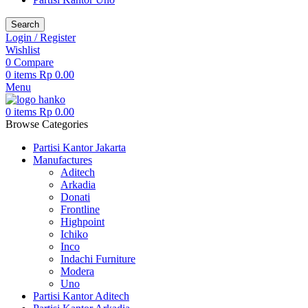
Search
Login / Register
Wishlist
0
Compare
0
items
Rp
0.00
Menu
0
items
Rp
0.00
Browse Categories
Partisi Kantor Jakarta
Manufactures
Aditech
Arkadia
Donati
Frontline
Highpoint
Ichiko
Inco
Indachi Furniture
Modera
Uno
Partisi Kantor Aditech