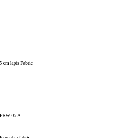
5 cm lapis Fabric
ch FRW 05 A
foam dan fabric