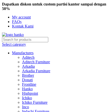
Dapatkan diskon untuk custom partisi kantor sampai dengan
50%
My account
FAQs
Kontak Kami
Select category
Manufactures
Aditech
Aditech Furniture
Arkadia
Arkadia Furniture
Brother
Donati
Frontline
Hanko
Highpoint
Ichiko
Ichiko Furniture
Inco
Indachi Furniture