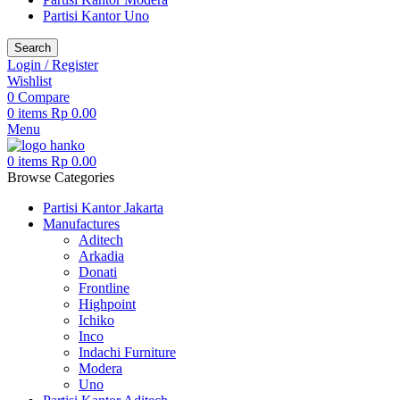
Partisi Kantor Uno
Search
Login / Register
Wishlist
0
Compare
0
items
Rp
0.00
Menu
0
items
Rp
0.00
Browse Categories
Partisi Kantor Jakarta
Manufactures
Aditech
Arkadia
Donati
Frontline
Highpoint
Ichiko
Inco
Indachi Furniture
Modera
Uno