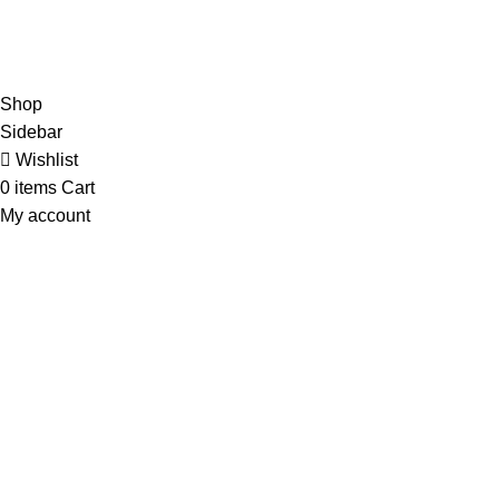
Minggu dan Tanggal Merah :
Libur
partisikantorjakarta.com
Part Of
2024
PT. Hanko
Furniture Indonesia
.
Shop
Sidebar
Wishlist
0
items
Cart
My account