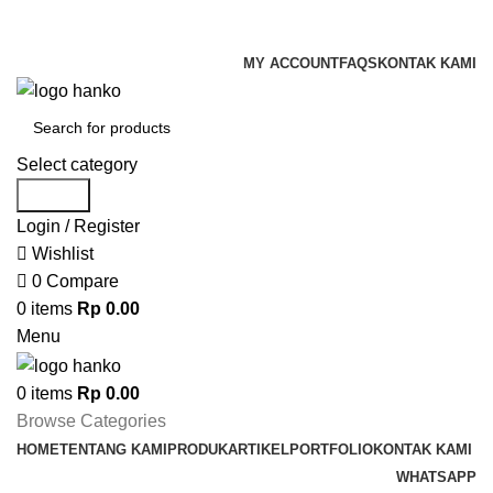
Dapatkan diskon untuk custom partisi kantor sampai dengan 50%
MY ACCOUNT
FAQS
KONTAK KAMI
Select category
Search
Login / Register
Wishlist
0
Compare
0
items
Rp
0.00
Menu
0
items
Rp
0.00
Browse Categories
HOME
TENTANG KAMI
PRODUK
ARTIKEL
PORTFOLIO
KONTAK KAMI
WHATSAPP