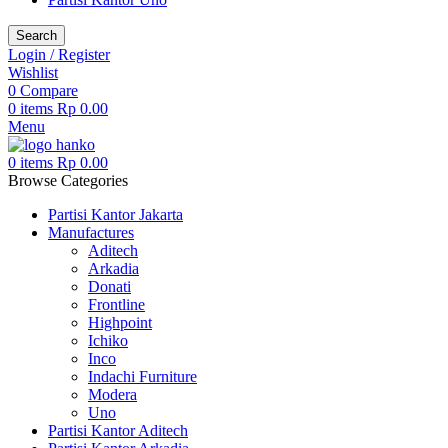
Search
Login / Register
Wishlist
0
Compare
0
items
Rp
0.00
Menu
0
items
Rp
0.00
Browse Categories
Partisi Kantor Jakarta
Manufactures
Aditech
Arkadia
Donati
Frontline
Highpoint
Ichiko
Inco
Indachi Furniture
Modera
Uno
Partisi Kantor Aditech