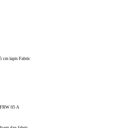
5 cm lapis Fabric
ch FRW 05 A
foam dan fabric