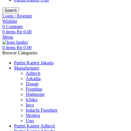
Search
Login / Register
Wishlist
0
Compare
0
items
Rp
0.00
Menu
0
items
Rp
0.00
Browse Categories
Partisi Kantor Jakarta
Manufactures
Aditech
Arkadia
Donati
Frontline
Highpoint
Ichiko
Inco
Indachi Furniture
Modera
Uno
Partisi Kantor Aditech