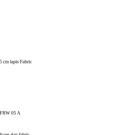
5 cm lapis Fabric
ch FRW 05 A
foam dan fabric