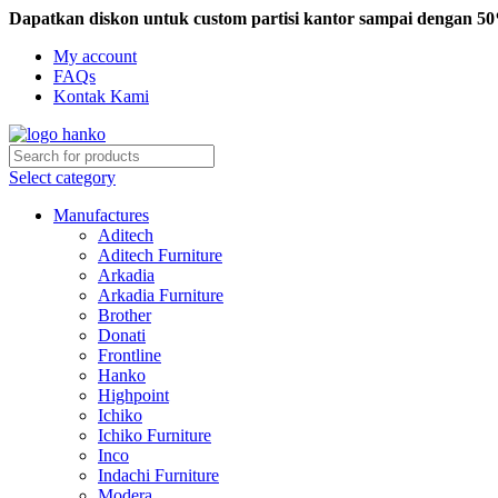
Dapatkan diskon untuk custom partisi kantor sampai dengan 5
My account
FAQs
Kontak Kami
Select category
Manufactures
Aditech
Aditech Furniture
Arkadia
Arkadia Furniture
Brother
Donati
Frontline
Hanko
Highpoint
Ichiko
Ichiko Furniture
Inco
Indachi Furniture
Modera