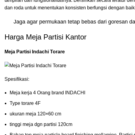
tampilan dan fungsionalitasnya. Bersihkan secara teratur den
dan roda untuk menentukan konsisten berfungsi dengan baik
Jaga agar permukaan tetap bebas dari goresan da
Harga Meja Partisi Kantor
Meja Partisi Indachi Torare
Spesifikasi:
Meja kerja 4 Orang brand INDACHI
Type torare 4F
ukuran meja 120×60 cm
tinggi meja dgn partisi 120cm
Bahan top meja particle board finishing mellamine, Partisi 