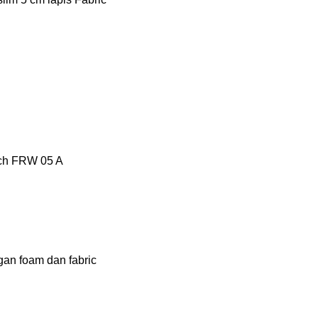
tech FRW 05 A
gan foam dan fabric