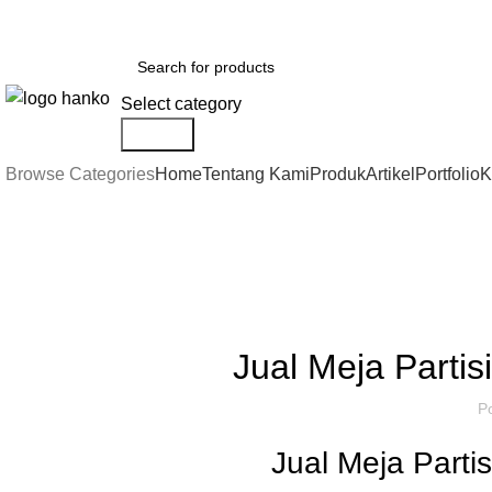
Dapatkan diskon untuk custom partisi kantor sampai dengan 50%
Select category
Search
Browse Categories
Home
Tentang Kami
Produk
Artikel
Portfolio
K
Artikel
,
IDE DAN INSPIRASI
P
Jual Meja Partis
P
Jual Meja Parti