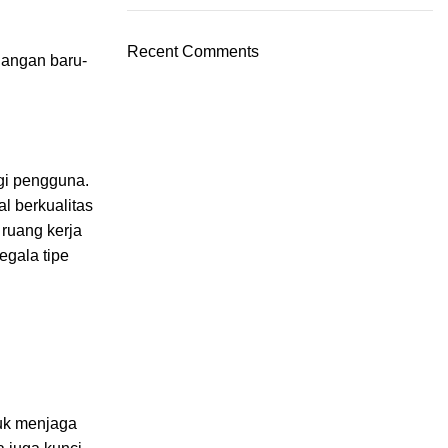
Recent Comments
dangan baru-
gi pengguna.
l berkualitas
 ruang kerja
egala tipe
tuk menjaga