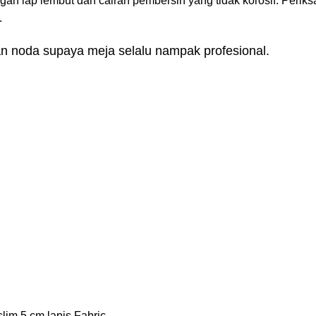
gan lap lembut dan cairan pembersih yang tidak korosif. Periks
.
n noda supaya meja selalu nampak profesional.
slim 5 cm lapis Fabric