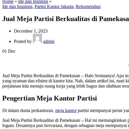
Home
»
Ide dan Inspirasi
»
Ide dan Inspirasi
,
Partisi Kantor Jakarta
,
Rekomendasi
Jual Meja Partisi Berkualitas di Pamekas
December 1, 2023
Posted by
admin
01
Dec
Jual Meja Partisi Berkualitas di Pamekasan – Halo Semuanya! Apa i
yang nyaman dan efisien di kantor kita. Nah, dalam artikel ini, mari 
perjalanan kita menuju ruang kerja yang lebih bagus dan silahkan te
Pengertian Meja Kantor Partisi
Di dalam dunia perkantoran,
meja kantor
partisi mempunyai peran yan
Jual Meja Partisi Berkualitas di Pamekasan – Hal ini memungkinkan pr
logam. Desainnya pun bervariasi, dengan sebagian meja mempunyai r