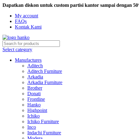
Dapatkan diskon untuk custom partisi kantor sampai dengan 5
My account
FAQs
Kontak Kami
Select category
Manufactures
Aditech
Aditech Furniture
Arkadia
Arkadia Furniture
Brother
Donati
Frontline
Hanko
Highpoint
Ichiko
Ichiko Furniture
Inco
Indachi Furniture
Modera