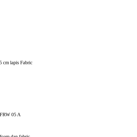
5 cm lapis Fabric
ch FRW 05 A
foam dan fabric