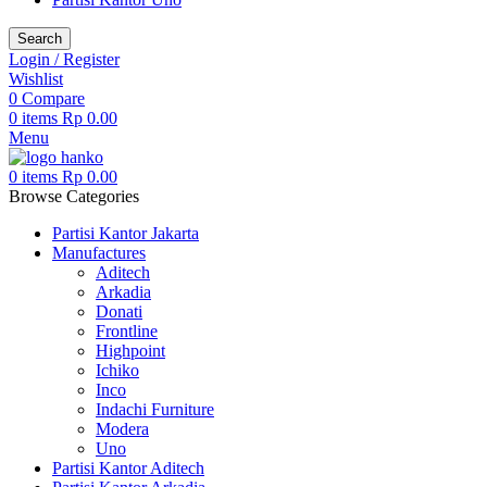
Search
Login / Register
Wishlist
0
Compare
0
items
Rp
0.00
Menu
0
items
Rp
0.00
Browse Categories
Partisi Kantor Jakarta
Manufactures
Aditech
Arkadia
Donati
Frontline
Highpoint
Ichiko
Inco
Indachi Furniture
Modera
Uno
Partisi Kantor Aditech