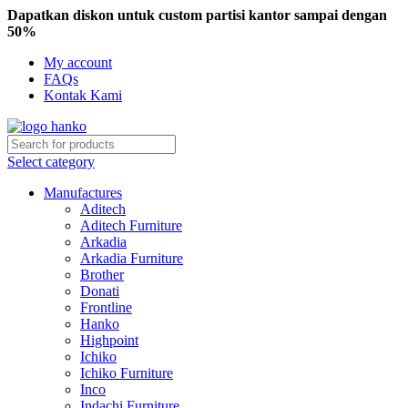
Dapatkan diskon untuk custom partisi kantor sampai dengan
50%
My account
FAQs
Kontak Kami
Select category
Manufactures
Aditech
Aditech Furniture
Arkadia
Arkadia Furniture
Brother
Donati
Frontline
Hanko
Highpoint
Ichiko
Ichiko Furniture
Inco
Indachi Furniture