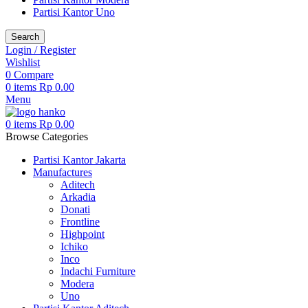
Partisi Kantor Uno
Search
Login / Register
Wishlist
0
Compare
0
items
Rp
0.00
Menu
0
items
Rp
0.00
Browse Categories
Partisi Kantor Jakarta
Manufactures
Aditech
Arkadia
Donati
Frontline
Highpoint
Ichiko
Inco
Indachi Furniture
Modera
Uno