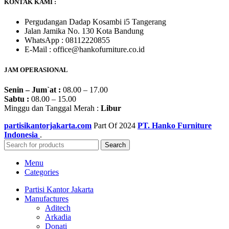
KONTAK KAMI :
Pergudangan Dadap Kosambi i5 Tangerang
Jalan Jamika No. 130 Kota Bandung
WhatsApp : 08112220855
E-Mail : office@hankofurniture.co.id
JAM OPERASIONAL
Senin – Jum`at :
08.00 – 17.00
Sabtu :
08.00 – 15.00
Minggu dan Tanggal Merah :
Libur
partisikantorjakarta.com
Part Of
2024
PT. Hanko Furniture
Indonesia
.
Search
Menu
Categories
Partisi Kantor Jakarta
Manufactures
Aditech
Arkadia
Donati