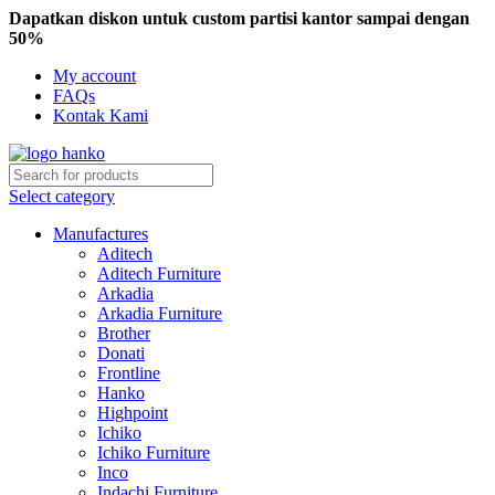
Dapatkan diskon untuk custom partisi kantor sampai dengan
50%
My account
FAQs
Kontak Kami
Select category
Manufactures
Aditech
Aditech Furniture
Arkadia
Arkadia Furniture
Brother
Donati
Frontline
Hanko
Highpoint
Ichiko
Ichiko Furniture
Inco
Indachi Furniture