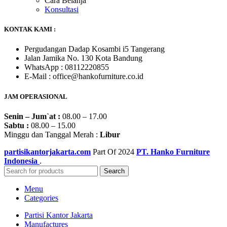
Cara Belanja
Konsultasi
KONTAK KAMI :
Pergudangan Dadap Kosambi i5 Tangerang
Jalan Jamika No. 130 Kota Bandung
WhatsApp : 08112220855
E-Mail : office@hankofurniture.co.id
JAM OPERASIONAL
Senin – Jum`at :
08.00 – 17.00
Sabtu :
08.00 – 15.00
Minggu dan Tanggal Merah :
Libur
partisikantorjakarta.com
Part Of
2024
PT. Hanko Furniture
Indonesia
.
Search
Menu
Categories
Partisi Kantor Jakarta
Manufactures