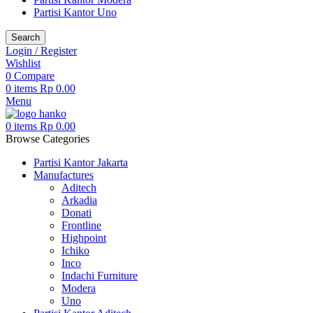
Partisi Kantor Uno
Search
Login / Register
Wishlist
0
Compare
0
items
Rp
0.00
Menu
0
items
Rp
0.00
Browse Categories
Partisi Kantor Jakarta
Manufactures
Aditech
Arkadia
Donati
Frontline
Highpoint
Ichiko
Inco
Indachi Furniture
Modera
Uno