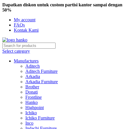
Dapatkan diskon untuk custom partisi kantor sampai dengan
50%
My account
FAQs
Kontak Kami
Select category
Manufactures
Aditech
Aditech Furniture
Arkadia
Arkadia Furniture
Brother
Donati
Frontline
Hanko
Highpoint
Ichiko
Ichiko Furniture
Inco
Indachi Furniture