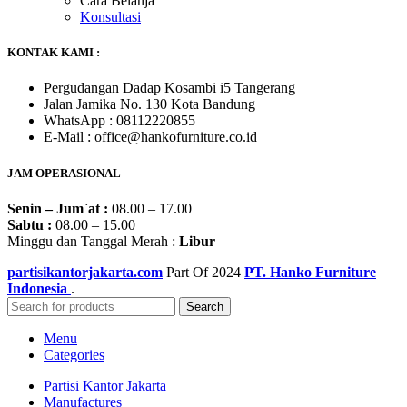
Cara Belanja
Konsultasi
KONTAK KAMI :
Pergudangan Dadap Kosambi i5 Tangerang
Jalan Jamika No. 130 Kota Bandung
WhatsApp : 08112220855
E-Mail : office@hankofurniture.co.id
JAM OPERASIONAL
Senin – Jum`at :
08.00 – 17.00
Sabtu :
08.00 – 15.00
Minggu dan Tanggal Merah :
Libur
partisikantorjakarta.com
Part Of
2024
PT. Hanko Furniture
Indonesia
.
Search
Menu
Categories
Partisi Kantor Jakarta
Manufactures