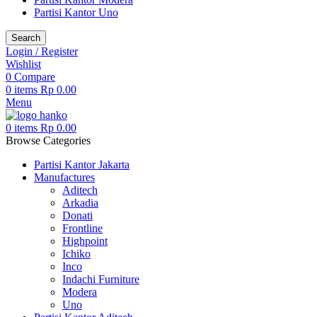
Partisi Kantor Uno
Search
Login / Register
Wishlist
0
Compare
0
items
Rp
0.00
Menu
0
items
Rp
0.00
Browse Categories
Partisi Kantor Jakarta
Manufactures
Aditech
Arkadia
Donati
Frontline
Highpoint
Ichiko
Inco
Indachi Furniture
Modera
Uno