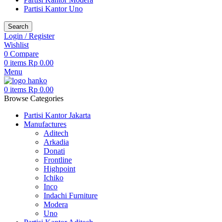
Partisi Kantor Uno
Search
Login / Register
Wishlist
0
Compare
0
items
Rp
0.00
Menu
0
items
Rp
0.00
Browse Categories
Partisi Kantor Jakarta
Manufactures
Aditech
Arkadia
Donati
Frontline
Highpoint
Ichiko
Inco
Indachi Furniture
Modera
Uno