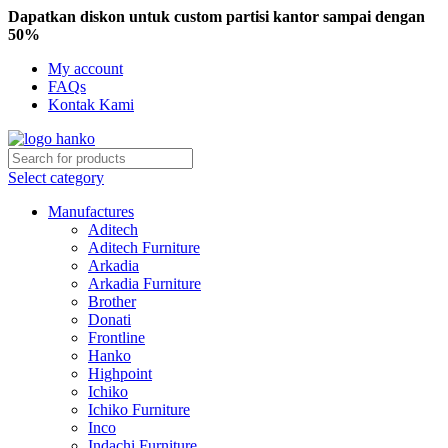
Dapatkan diskon untuk custom partisi kantor sampai dengan
50%
My account
FAQs
Kontak Kami
Select category
Manufactures
Aditech
Aditech Furniture
Arkadia
Arkadia Furniture
Brother
Donati
Frontline
Hanko
Highpoint
Ichiko
Ichiko Furniture
Inco
Indachi Furniture