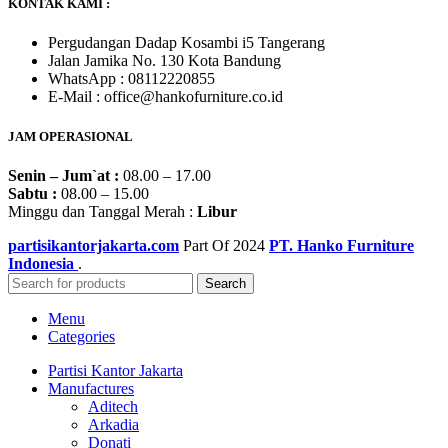
KONTAK KAMI :
Pergudangan Dadap Kosambi i5 Tangerang
Jalan Jamika No. 130 Kota Bandung
WhatsApp : 08112220855
E-Mail : office@hankofurniture.co.id
JAM OPERASIONAL
Senin – Jum`at :
08.00 – 17.00
Sabtu :
08.00 – 15.00
Minggu dan Tanggal Merah :
Libur
partisikantorjakarta.com
Part Of
2024
PT. Hanko Furniture
Indonesia
.
Search
Menu
Categories
Partisi Kantor Jakarta
Manufactures
Aditech
Arkadia
Donati