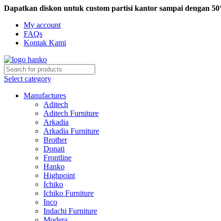
Dapatkan diskon untuk custom partisi kantor sampai dengan 5
My account
FAQs
Kontak Kami
Select category
Manufactures
Aditech
Aditech Furniture
Arkadia
Arkadia Furniture
Brother
Donati
Frontline
Hanko
Highpoint
Ichiko
Ichiko Furniture
Inco
Indachi Furniture
Modera