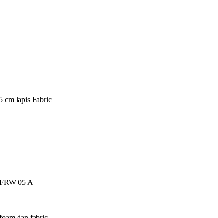
5 cm lapis Fabric
ch FRW 05 A
foam dan fabric