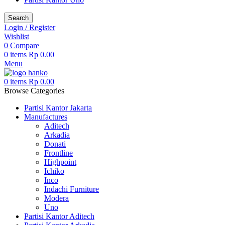
Search
Login / Register
Wishlist
0
Compare
0
items
Rp
0.00
Menu
0
items
Rp
0.00
Browse Categories
Partisi Kantor Jakarta
Manufactures
Aditech
Arkadia
Donati
Frontline
Highpoint
Ichiko
Inco
Indachi Furniture
Modera
Uno
Partisi Kantor Aditech