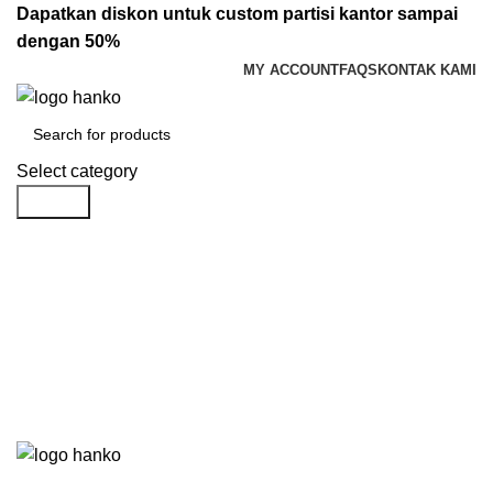
Dapatkan diskon untuk custom partisi kantor sampai
dengan 50%
MY ACCOUNT
FAQS
KONTAK KAMI
Select category
Search
Login / Register
Rp
0.00
Menu
Rp
0.00