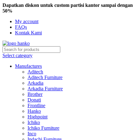
Dapatkan diskon untuk custom partisi kantor sampai dengan
50%
My account
FAQs
Kontak Kami
Select category
Manufactures
Aditech
Aditech Furniture
Arkadia
Arkadia Furniture
Brother
Donati
Frontline
Hanko
Highpoint
Ichiko
Ichiko Furniture
Inco
Indachi Furniture