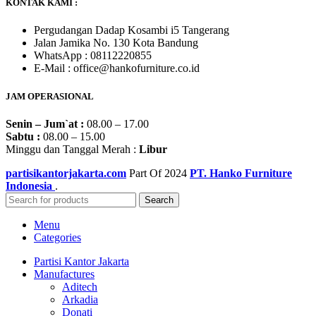
KONTAK KAMI :
Pergudangan Dadap Kosambi i5 Tangerang
Jalan Jamika No. 130 Kota Bandung
WhatsApp : 08112220855
E-Mail : office@hankofurniture.co.id
JAM OPERASIONAL
Senin – Jum`at :
08.00 – 17.00
Sabtu :
08.00 – 15.00
Minggu dan Tanggal Merah :
Libur
partisikantorjakarta.com
Part Of
2024
PT. Hanko Furniture
Indonesia
.
Search
Menu
Categories
Partisi Kantor Jakarta
Manufactures
Aditech
Arkadia
Donati