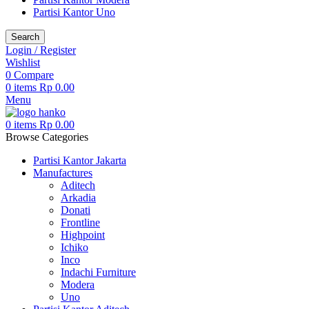
Partisi Kantor Uno
Search
Login / Register
Wishlist
0
Compare
0
items
Rp
0.00
Menu
0
items
Rp
0.00
Browse Categories
Partisi Kantor Jakarta
Manufactures
Aditech
Arkadia
Donati
Frontline
Highpoint
Ichiko
Inco
Indachi Furniture
Modera
Uno