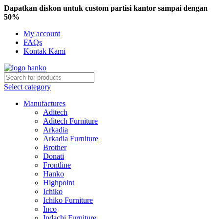
Dapatkan diskon untuk custom partisi kantor sampai dengan
50%
My account
FAQs
Kontak Kami
Select category
Manufactures
Aditech
Aditech Furniture
Arkadia
Arkadia Furniture
Brother
Donati
Frontline
Hanko
Highpoint
Ichiko
Ichiko Furniture
Inco
Indachi Furniture