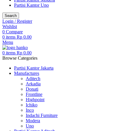
Partisi Kantor Uno
Search
Login / Register
Wishlist
0
Compare
0
items
Rp
0.00
Menu
0
items
Rp
0.00
Browse Categories
Partisi Kantor Jakarta
Manufactures
Aditech
Arkadia
Donati
Frontline
Highpoint
Ichiko
Inco
Indachi Furniture
Modera
Uno