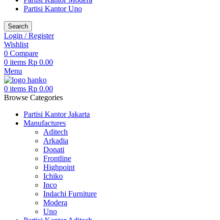
Partisi Kantor Uno
Search
Login / Register
Wishlist
0
Compare
0
items
Rp
0.00
Menu
0
items
Rp
0.00
Browse Categories
Partisi Kantor Jakarta
Manufactures
Aditech
Arkadia
Donati
Frontline
Highpoint
Ichiko
Inco
Indachi Furniture
Modera
Uno