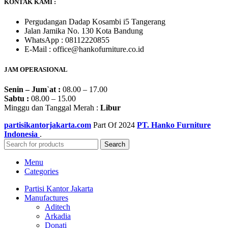
KONTAK KAMI :
Pergudangan Dadap Kosambi i5 Tangerang
Jalan Jamika No. 130 Kota Bandung
WhatsApp : 08112220855
E-Mail : office@hankofurniture.co.id
JAM OPERASIONAL
Senin – Jum`at :
08.00 – 17.00
Sabtu :
08.00 – 15.00
Minggu dan Tanggal Merah :
Libur
partisikantorjakarta.com
Part Of
2024
PT. Hanko Furniture
Indonesia
.
Search
Menu
Categories
Partisi Kantor Jakarta
Manufactures
Aditech
Arkadia
Donati