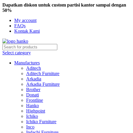
Dapatkan diskon untuk custom partisi kantor sampai dengan
50%
My account
FAQs
Kontak Kami
Select category
Manufactures
Aditech
Aditech Furniture
Arkadia
Arkadia Furniture
Brother
Donati
Frontline
Hanko
Highpoint
Ichiko
Ichiko Furniture
Inco
Indachi Furniture