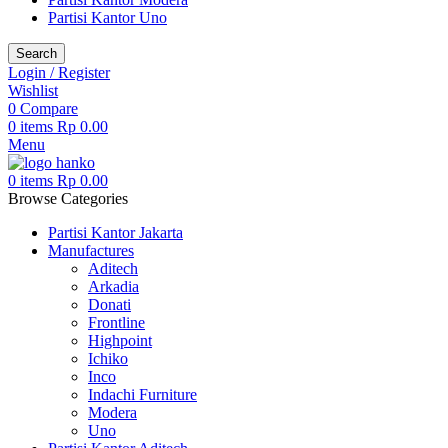
Partisi Kantor Uno
Search
Login / Register
Wishlist
0
Compare
0
items
Rp
0.00
Menu
0
items
Rp
0.00
Browse Categories
Partisi Kantor Jakarta
Manufactures
Aditech
Arkadia
Donati
Frontline
Highpoint
Ichiko
Inco
Indachi Furniture
Modera
Uno