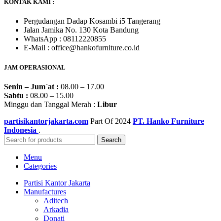
KONTAK KAMI :
Pergudangan Dadap Kosambi i5 Tangerang
Jalan Jamika No. 130 Kota Bandung
WhatsApp : 08112220855
E-Mail : office@hankofurniture.co.id
JAM OPERASIONAL
Senin – Jum`at :
08.00 – 17.00
Sabtu :
08.00 – 15.00
Minggu dan Tanggal Merah :
Libur
partisikantorjakarta.com
Part Of
2024
PT. Hanko Furniture
Indonesia
.
Search
Menu
Categories
Partisi Kantor Jakarta
Manufactures
Aditech
Arkadia
Donati