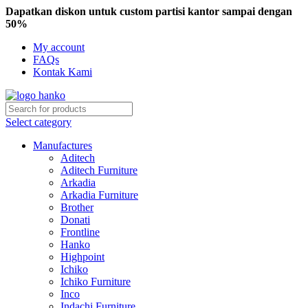
Dapatkan diskon untuk custom partisi kantor sampai dengan
50%
My account
FAQs
Kontak Kami
Select category
Manufactures
Aditech
Aditech Furniture
Arkadia
Arkadia Furniture
Brother
Donati
Frontline
Hanko
Highpoint
Ichiko
Ichiko Furniture
Inco
Indachi Furniture