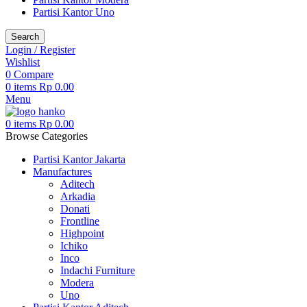
Partisi Kantor Uno
Search
Login / Register
Wishlist
0
Compare
0
items
Rp
0.00
Menu
0
items
Rp
0.00
Browse Categories
Partisi Kantor Jakarta
Manufactures
Aditech
Arkadia
Donati
Frontline
Highpoint
Ichiko
Inco
Indachi Furniture
Modera
Uno