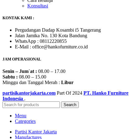
Cara Belanja
Konsultasi
KONTAK KAMI :
Pergudangan Dadap Kosambi i5 Tangerang
Jalan Jamika No. 130 Kota Bandung
WhatsApp : 08112220855
E-Mail : office@hankofurniture.co.id
JAM OPERASIONAL
Senin – Jum`at :
08.00 – 17.00
Sabtu :
08.00 – 15.00
Minggu dan Tanggal Merah :
Libur
partisikantorjakarta.com
Part Of
2024
PT. Hanko Furniture
Indonesia
.
Search
Menu
Categories
Partisi Kantor Jakarta
Manufactures