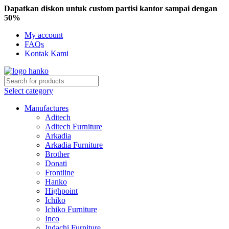
Dapatkan diskon untuk custom partisi kantor sampai dengan
50%
My account
FAQs
Kontak Kami
Select category
Manufactures
Aditech
Aditech Furniture
Arkadia
Arkadia Furniture
Brother
Donati
Frontline
Hanko
Highpoint
Ichiko
Ichiko Furniture
Inco
Indachi Furniture