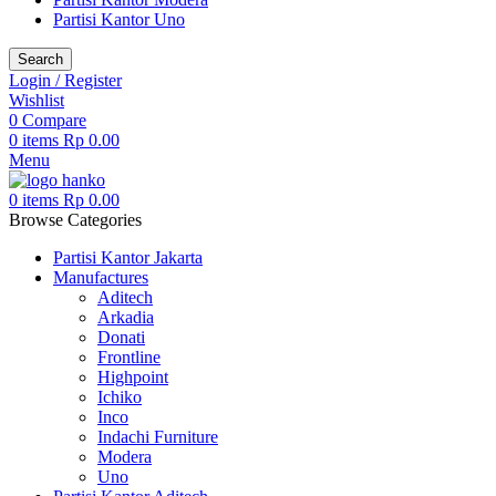
Partisi Kantor Uno
Search
Login / Register
Wishlist
0
Compare
0
items
Rp
0.00
Menu
0
items
Rp
0.00
Browse Categories
Partisi Kantor Jakarta
Manufactures
Aditech
Arkadia
Donati
Frontline
Highpoint
Ichiko
Inco
Indachi Furniture
Modera
Uno