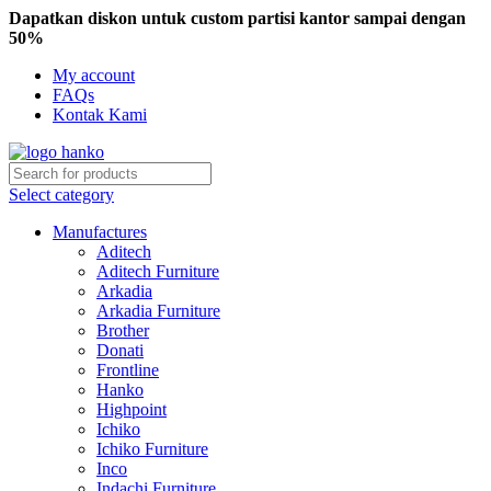
Dapatkan diskon untuk custom partisi kantor sampai dengan
50%
My account
FAQs
Kontak Kami
Select category
Manufactures
Aditech
Aditech Furniture
Arkadia
Arkadia Furniture
Brother
Donati
Frontline
Hanko
Highpoint
Ichiko
Ichiko Furniture
Inco
Indachi Furniture