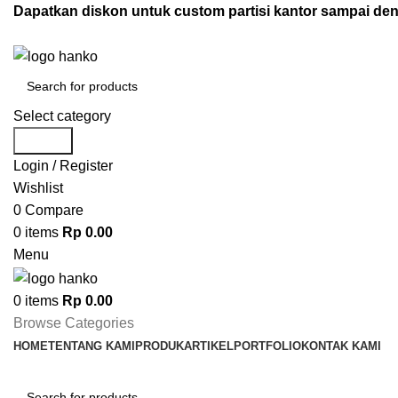
Dapatkan diskon untuk custom partisi kantor sampai d
Select category
Search
Login / Register
Wishlist
0
Compare
0
items
Rp
0.00
Menu
0
items
Rp
0.00
Browse Categories
HOME
TENTANG KAMI
PRODUK
ARTIKEL
PORTFOLIO
KONTAK KAMI