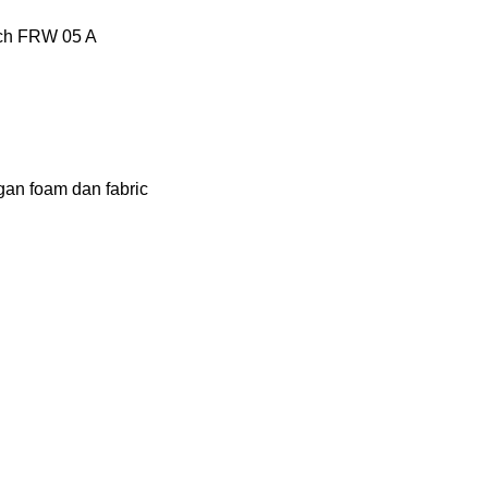
tech FRW 05 A
gan foam dan fabric