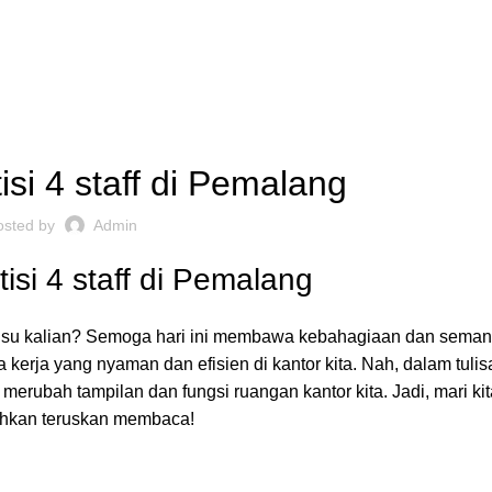
,
ARTISI KANTOR JAKARTA
REKOMENDASI
isi 4 staff di Pemalang
osted by
Admin
tisi 4 staff di Pemalang
pa isu kalian? Semoga hari ini membawa kebahagiaan dan sema
erja yang nyaman dan efisien di kantor kita. Nah, dalam tulisa
isa merubah tampilan dan fungsi
ruangan kantor
kita. Jadi, mari ki
lahkan teruskan membaca!