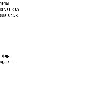
erial
privasi dan
esuai untuk
enjaga
juga kunci