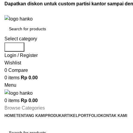
Dapatkan diskon untuk custom partisi kantor sampai d
Select category
Search
Login / Register
Wishlist
0
Compare
0
items
Rp
0.00
Menu
0
items
Rp
0.00
Browse Categories
HOME
TENTANG KAMI
PRODUK
ARTIKEL
PORTFOLIO
KONTAK KAMI