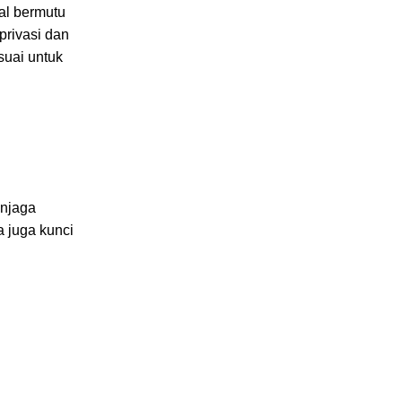
al bermutu
privasi dan
suai untuk
enjaga
a juga kunci