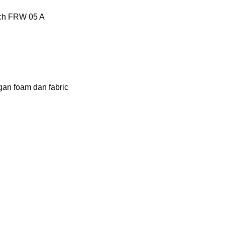
tech FRW 05 A
gan foam dan fabric