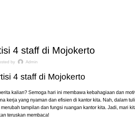
,
ARTISI KANTOR JAKARTA
REKOMENDASI
isi 4 staff di Mojokerto
osted by
Admin
isi 4 staff di Mojokerto
a berita kalian? Semoga hari ini membawa kebahagiaan dan moti
erja yang nyaman dan efisien di kantor kita. Nah, dalam tulis
isa merubah tampilan dan fungsi
ruangan kantor
kita. Jadi, mari ki
ahkan teruskan membaca!