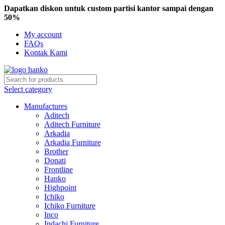
Dapatkan diskon untuk custom partisi kantor sampai dengan
50%
My account
FAQs
Kontak Kami
Select category
Manufactures
Aditech
Aditech Furniture
Arkadia
Arkadia Furniture
Brother
Donati
Frontline
Hanko
Highpoint
Ichiko
Ichiko Furniture
Inco
Indachi Furniture