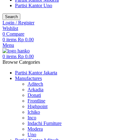
Partisi Kantor Uno
Search
Login / Register
Wishlist
0
Compare
0
items
Rp
0.00
Menu
0
items
Rp
0.00
Browse Categories
Partisi Kantor Jakarta
Manufactures
Aditech
Arkadia
Donati
Frontline
Highpoint
Ichiko
Inco
Indachi Furniture
Modera
Uno