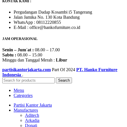
KONTAK KAMI :
Pergudangan Dadap Kosambi i5 Tangerang
Jalan Jamika No. 130 Kota Bandung
WhatsApp : 08112220855
E-Mail : office@hankofurniture.co.id
JAM OPERASIONAL
Senin – Jum`at :
08.00 – 17.00
Sabtu :
08.00 – 15.00
Minggu dan Tanggal Merah :
Libur
partisikantorjakarta.com
Part Of
2024
PT. Hanko Furniture
Indonesia
.
Search
Menu
Categories
Partisi Kantor Jakarta
Manufactures
Aditech
Arkadia
Donati