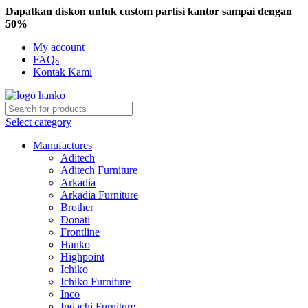
Dapatkan diskon untuk custom partisi kantor sampai dengan
50%
My account
FAQs
Kontak Kami
Select category
Manufactures
Aditech
Aditech Furniture
Arkadia
Arkadia Furniture
Brother
Donati
Frontline
Hanko
Highpoint
Ichiko
Ichiko Furniture
Inco
Indachi Furniture