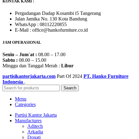
KONTAK KAMI :
Pergudangan Dadap Kosambi i5 Tangerang
Jalan Jamika No. 130 Kota Bandung
WhatsApp : 08112220855
E-Mail : office@hankofurniture.co.id
JAM OPERASIONAL
Senin – Jum`at :
08.00 – 17.00
Sabtu :
08.00 – 15.00
Minggu dan Tanggal Merah :
Libur
partisikantorjakarta.com
Part Of
2024
PT. Hanko Furniture
Indonesia
.
Search
Menu
Categories
Partisi Kantor Jakarta
Manufactures
Aditech
Arkadia
Donati