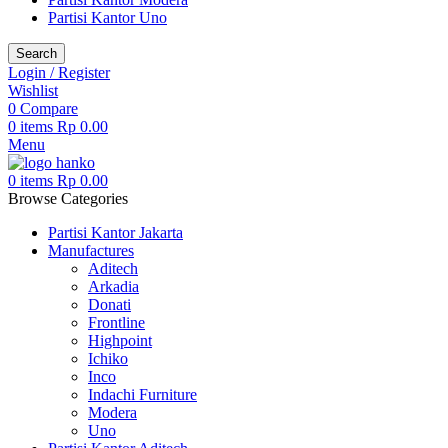
Partisi Kantor Uno
Search
Login / Register
Wishlist
0
Compare
0
items
Rp
0.00
Menu
0
items
Rp
0.00
Browse Categories
Partisi Kantor Jakarta
Manufactures
Aditech
Arkadia
Donati
Frontline
Highpoint
Ichiko
Inco
Indachi Furniture
Modera
Uno