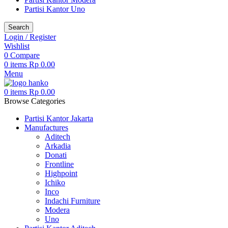
Partisi Kantor Uno
Search
Login / Register
Wishlist
0
Compare
0
items
Rp
0.00
Menu
0
items
Rp
0.00
Browse Categories
Partisi Kantor Jakarta
Manufactures
Aditech
Arkadia
Donati
Frontline
Highpoint
Ichiko
Inco
Indachi Furniture
Modera
Uno