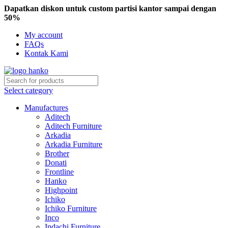
Dapatkan diskon untuk custom partisi kantor sampai dengan
50%
My account
FAQs
Kontak Kami
Select category
Manufactures
Aditech
Aditech Furniture
Arkadia
Arkadia Furniture
Brother
Donati
Frontline
Hanko
Highpoint
Ichiko
Ichiko Furniture
Inco
Indachi Furniture