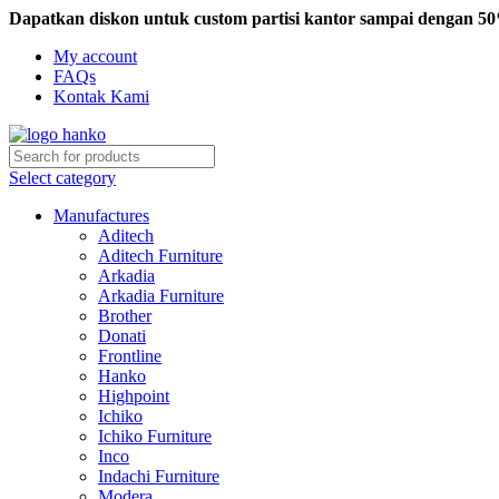
Dapatkan diskon untuk custom partisi kantor sampai dengan 5
My account
FAQs
Kontak Kami
Select category
Manufactures
Aditech
Aditech Furniture
Arkadia
Arkadia Furniture
Brother
Donati
Frontline
Hanko
Highpoint
Ichiko
Ichiko Furniture
Inco
Indachi Furniture
Modera