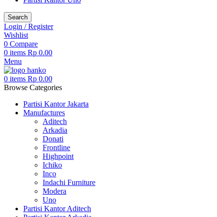
Search
Login / Register
Wishlist
0
Compare
0
items
Rp
0.00
Menu
0
items
Rp
0.00
Browse Categories
Partisi Kantor Jakarta
Manufactures
Aditech
Arkadia
Donati
Frontline
Highpoint
Ichiko
Inco
Indachi Furniture
Modera
Uno
Partisi Kantor Aditech