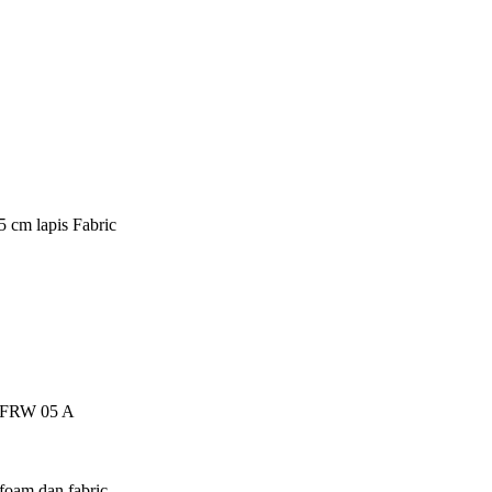
5 cm lapis Fabric
ch FRW 05 A
foam dan fabric